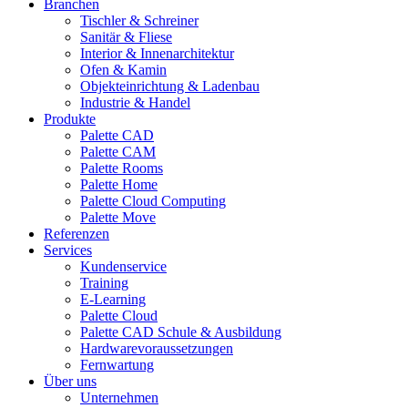
Branchen
Tischler & Schreiner
Sanitär & Fliese
Interior & Innenarchitektur
Ofen & Kamin
Objekteinrichtung & Ladenbau
Industrie & Handel
Produkte
Palette CAD
Palette CAM
Palette Rooms
Palette Home
Palette Cloud Computing
Palette Move
Referenzen
Services
Kundenservice
Training
E-Learning
Palette Cloud
Palette CAD Schule & Ausbildung
Hardwarevoraussetzungen
Fernwartung
Über uns
Unternehmen