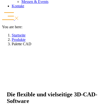
Messen & Events
Kontakt
You are here:
Startseite
Produkte
Palette CAD
Die 3D-Planungssoftware für
durchgängige Prozesse
Beratung anfragen
Die fle­xi­ble und viel­sei­ti­ge 3D-CAD-
Soft­wa­re