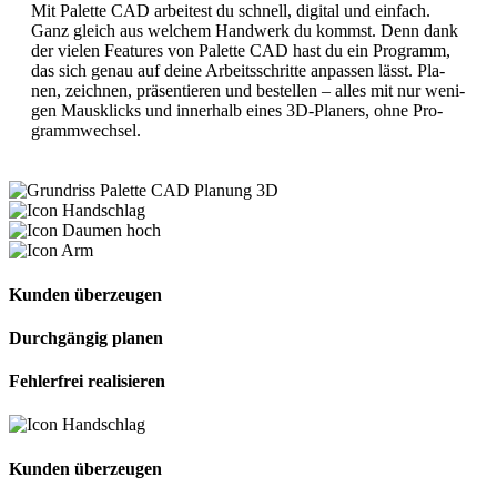
Mit Pa­let­te CAD ar­bei­test du schnell, di­gi­tal und einfach.
Ganz gleich aus wel­chem Hand­werk du kom­mst. Denn dank
der vie­len Fea­tures von Pa­let­te CAD ha­st du ein Pro­gramm,
das sich ge­nau auf dei­ne Ar­beits­schrit­te an­pas­sen lässt. Pla­
nen, zeich­nen, prä­sen­tie­ren und be­stel­len – al­les mit nur we­ni­
gen Maus­klicks und in­ner­halb ei­nes 3D-Pla­ners, oh­ne Pro­
gramm­wech­sel.
Kunden überzeugen
Durchgängig planen
Fehlerfrei realisieren
Kunden überzeugen