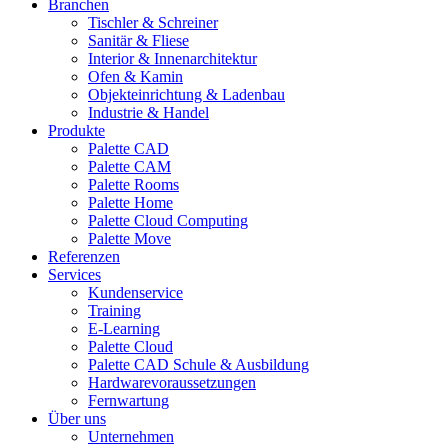
Branchen
Tischler & Schreiner
Sanitär & Fliese
Interior & Innenarchitektur
Ofen & Kamin
Objekteinrichtung & Ladenbau
Industrie & Handel
Produkte
Palette CAD
Palette CAM
Palette Rooms
Palette Home
Palette Cloud Computing
Palette Move
Referenzen
Services
Kundenservice
Training
E-Learning
Palette Cloud
Palette CAD Schule & Ausbildung
Hardwarevoraussetzungen
Fernwartung
Über uns
Unternehmen