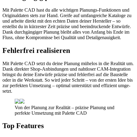
Mit Palette CAD hast du alle wichtigen Planungs-Funktionen und
Originaldaten stets zur Hand. Greife auf umfangreiche Kataloge zu
und arbeite direkt mit den echten Daten deiner Hersteller – so
erstellst du in kürzester Zeit präzise und beeindruckende Entwürfe.
Dank durchgängiger Planung bleibt alles von Anfang bis Ende im
Fluss, ohne Kompromisse bei Qualität und Detailgenauigkeit.
Feh­ler­frei rea­li­sie­ren
Mit Palette CAD setzt du dei­ne Pla­nung mü­he­los in die Rea­li­tät um.
Dank di­rek­ter Shop-An­bin­dun­gen und naht­lo­ser CAM-In­te­gra­ti­on
bringst du dei­ne Ent­wür­fe prä­zi­se und feh­ler­frei auf die Bau­stel­le
oder in die Werk­statt. So wird je­der Schritt – von der ers­ten Idee bis
zur per­fek­ten Um­set­zung – op­ti­mal un­ter­stützt und ef­fi­zi­ent um­ge­
setzt.
Von der Planung zur Realität – präzise Planung und
perfekte Umsetzung mit Palette CAD
Top Features