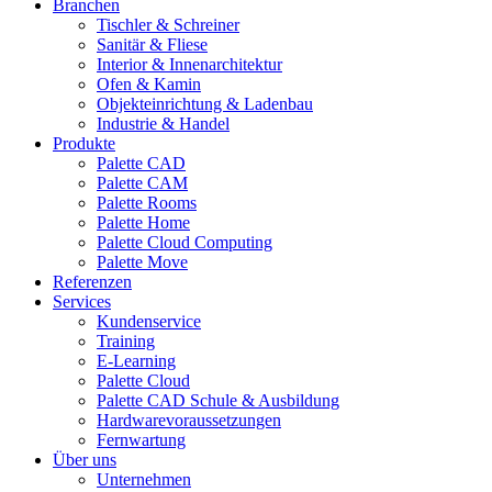
Branchen
Tischler & Schreiner
Sanitär & Fliese
Interior & Innenarchitektur
Ofen & Kamin
Objekteinrichtung & Ladenbau
Industrie & Handel
Produkte
Palette CAD
Palette CAM
Palette Rooms
Palette Home
Palette Cloud Computing
Palette Move
Referenzen
Services
Kundenservice
Training
E-Learning
Palette Cloud
Palette CAD Schule & Ausbildung
Hardwarevoraussetzungen
Fernwartung
Über uns
Unternehmen