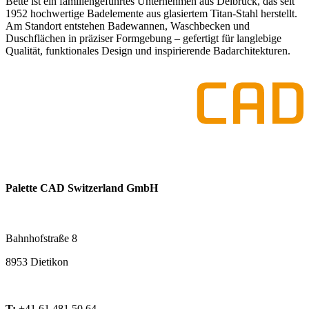
Bette ist ein familiengeführtes Unternehmen aus Delbrück, das seit
1952 hochwertige Badelemente aus glasiertem Titan-Stahl herstellt.
Am Standort entstehen Badewannen, Waschbecken und
Duschflächen in präziser Formgebung – gefertigt für langlebige
Qualität, funktionales Design und inspirierende Badarchitekturen.
Palette CAD Switzerland GmbH
Bahnhofstraße 8
8953 Dietikon
T:
+41 61 481 50 64